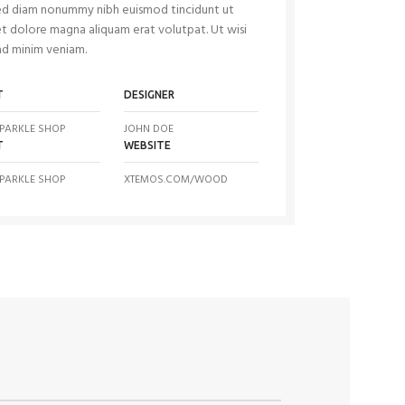
sed diam nonummy nibh euismod tincidunt ut
t dolore magna aliquam erat volutpat. Ut wisi
ad minim veniam.
T
DESIGNER
PARKLE SHOP
JOHN DOE
T
WEBSITE
PARKLE SHOP
XTEMOS.COM/WOOD