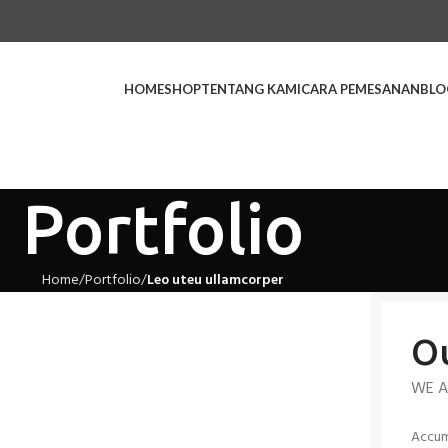
HOME
SHOP
TENTANG KAMI
CARA PEMESANAN
BLO
Portfolio
Home
Portfolio
Leo uteu ullamcorper
Ou
WE A
Accum 