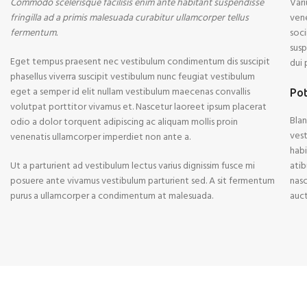
Commodo scelerisque facilisis enim ante habitant suspendisse
Vari
fringilla ad a primis malesuada curabitur ullamcorper tellus
ven
fermentum.
soci
sus
Eget tempus praesent nec vestibulum condimentum dis suscipit
dui 
phasellus viverra suscipit vestibulum nunc feugiat vestibulum
eget a semper id elit nullam vestibulum maecenas convallis
Pot
volutpat porttitor vivamus et. Nascetur laoreet ipsum placerat
Blan
odio a dolor torquent adipiscing ac aliquam mollis proin
vest
venenatis ullamcorper imperdiet non ante a.
habi
Ut a parturient ad vestibulum lectus varius dignissim fusce mi
atib
posuere ante vivamus vestibulum parturient sed. A sit fermentum
nasc
purus a ullamcorper a condimentum at malesuada.
auct