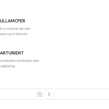
 ULLAMCPER
at a volutpat dis cum
massa taciti lobortis.
PARTURIENT
s vestibulum vestibulum nam
 adipiscing.