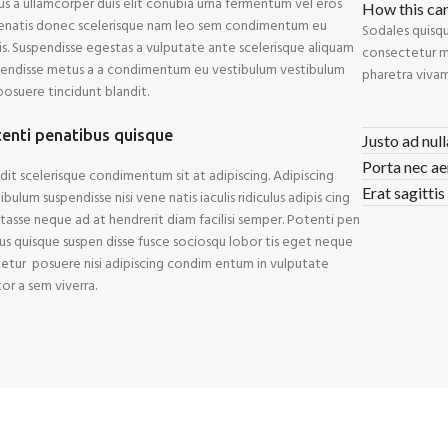
us a ullamcorper duis elit conubia urna fermentum vel eros
How this ca
enatis donec scelerisque nam leo sem condimentum eu
Sodales quisqu
is. Suspendisse egestas a vulputate ante scelerisque aliquam
consectetur me
pendisse metus a a condimentum eu vestibulum vestibulum
pharetra vivam
posuere tincidunt blandit.
enti penatibus quisque
Justo ad nul
Porta nec ae
dit scelerisque condimentum sit at adipiscing. Adipiscing
Erat sagittis
ibulum suspendisse nisi vene natis iaculis ridiculus adipis cing
tasse neque ad at hendrerit diam facilisi semper. Potenti pen
us quisque suspen disse fusce sociosqu lobor tis eget neque
etur posuere nisi adipiscing condim entum in vulputate
or a sem viverra.