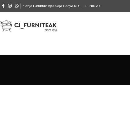
Belanja Furniture Apa Saja Hanya Di CJ_FURNITEAK!