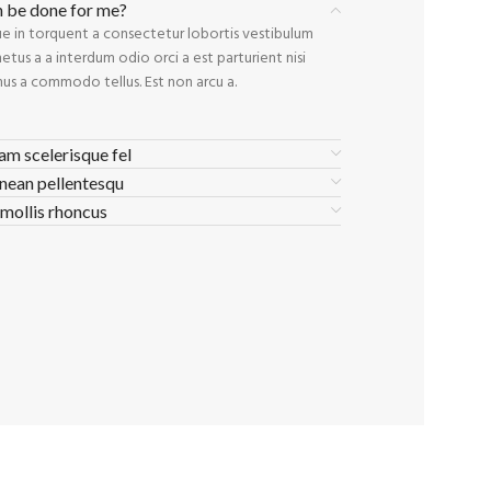
n be done for me?
e in torquent a consectetur lobortis vestibulum
tus a a interdum odio orci a est parturient nisi
us a commodo tellus. Est non arcu a.
lam scelerisque fel
nean pellentesqu
 mollis rhoncus