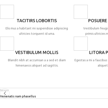
TACITIRS LOBORTIS
POSUERE
Elis mus a habitant mi suspendisse adipiscing
Vestibulum feugi
ultricies torquent id urna.
primis ultricies 
VESTIBULUM MOLLIS
LITORA 
Blandit nibh at accumsan a a sed et diam
Egestas a mi a faucibu
himenaeos aliquet ad sagittis.
aliquet
Newer
Venenatis nam phasellus