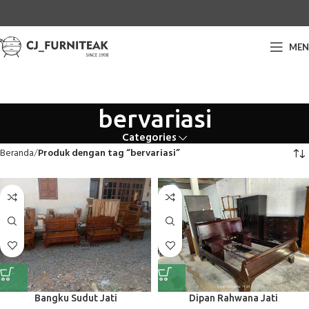
ME
bervariasi
Categories
Beranda
Produk dengan tag “bervariasi”
Dipan Rahwana Jati
Bangku Sudut Jati