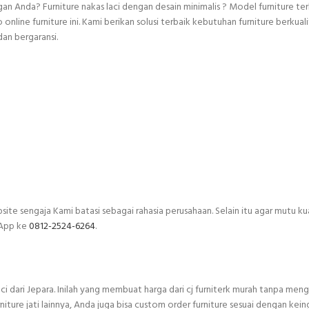
Anda? Furniture nakas laci dengan desain minimalis ? Model furniture terbua
ine furniture ini. Kami berikan solusi terbaik kebutuhan furniture berkualit
dan bergaransi.
site sengaja Kami batasi sebagai rahasia perusahaan. Selain itu agar mutu kual
sApp ke
0812-2524-6264
.
 dari Jepara. Inilah yang membuat harga dari cj furniterk murah tanpa mengur
re jati lainnya, Anda juga bisa custom order furniture sesuai dengan keing