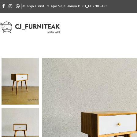
Belanja Furniture Apa Saja Hanya Di CJ_FURNITEAK!