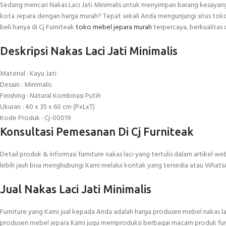
Sedang mencari Nakas Laci Jati Minimalis untuk menyimpan barang kesayangan 
kota Jepara dengan harga murah? Tepat sekali Anda mengunjungi situs toko onl
beli hanya di Cj Furniteak
toko mebel jepara murah
terpercaya, berkualitas 
Deskripsi Nakas Laci Jati Minimalis
Material : Kayu Jati
Desain : Minimalis
Finishing : Natural Kombinasi Putih
Ukuran : 40 x 35 x 60 cm (PxLxT)
Kode Produk : Cj-00019
Konsultasi Pemesanan Di Cj Furniteak
Detail produk & informasi furniture nakas laci yang tertulis dalam artikel web
lebih jauh bisa menghubungi Kami melalui kontak yang tersedia atau What
Jual Nakas Laci Jati Minimalis
Furniture yang Kami jual kepada Anda adalah harga produsen mebel nakas laci
produsen mebel jepara Kami juga memproduksi berbagai macam produk furnitu