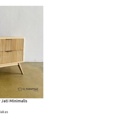
A
 Jati Minimalis
akas