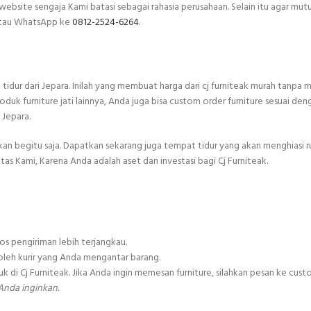
website sengaja Kami batasi sebagai rahasia perusahaan. Selain itu agar mutu 
 atau WhatsApp ke
0812-2524-6264
.
ur dari Jepara. Inilah yang membuat harga dari cj furniteak murah tanpa men
 furniture jati lainnya, Anda juga bisa custom order furniture sesuai den
 Jepara.
kan begitu saja. Dapatkan sekarang juga tempat tidur yang akan menghiasi 
tas Kami, Karena Anda adalah aset dan investasi bagi Cj Furniteak.
s pengiriman lebih terjangkau.
leh kurir yang Anda mengantar barang.
Cj Furniteak. Jika Anda ingin memesan furniture, silahkan pesan ke custo
Anda inginkan.