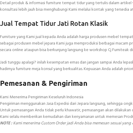
Detail produk & informasi furniture tempat tidur yang tertulis dalam artikel 
konsultasi lebih jauh bisa menghubungi Kami melalui kontak yang tersedia
Jual Tempat Tidur Jati Rotan Klasik
Furniture yang Kami jual kepada Anda adalah harga produsen mebel tempat tid
sebagai produsen mebel jepara Kami juga memproduksi berbagai macam produk
secara online ataupun bisa berkunjung langsung ke workshop Cj Furniteak di
Jadi tunggu apalagi? inilah kesempatan emas dan jangan sampai Anda lepas
hadirnya furniture meja konsul yang berkualitas. Kepuasan Anda adalah priori
Pemesanan & Pengiriman
Kami Menerima Pengiriman Keseluruh Indonesia
Pengiriman menggunakan Jasa Expedisi dari Jepara langsung, sehingga ongko
Untuk pemasangan Anda tidak perlu khawatir, pemasangan akan dilakukan o
Kami selalu memberikan kemudahan dan kenyamanan untuk memesan Produk di 
NOTE :
Kami menerima Custom Order jadi Anda bisa memesan sesuai yang 