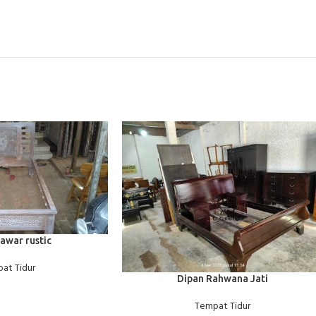
A
awar rustic
at Tidur
BACA SELENGKAPNYA
Dipan Rahwana Jati
Tempat Tidur