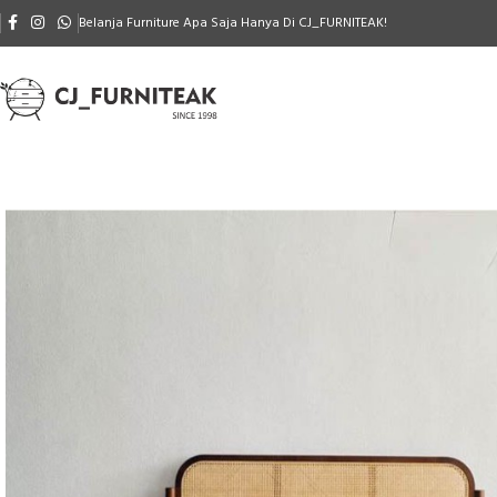
Belanja Furniture Apa Saja Hanya Di CJ_FURNITEAK!