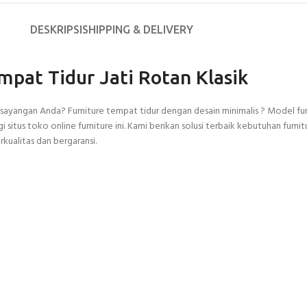
DESKRIPSI
SHIPPING & DELIVERY
mpat Tidur Jati Rotan Klasik
yangan Anda? Furniture tempat tidur dengan desain minimalis ? Model furnit
itus toko online furniture ini. Kami berikan solusi terbaik kebutuhan furnit
kualitas dan bergaransi.