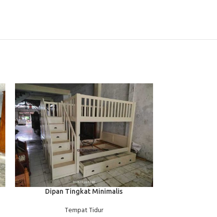
BACA SELENGKAPNYA
BACA SELENGKAP
Dipan Tingkat Minimalis
Tempat
Tempat Tidur
T