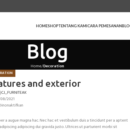
HOME
SHOP
TENTANG KAMI
CARA PEMESANAN
BLO
Blog
Home
Decoration
RATION
atures and exterior
CJ_FURNITEAK
/08/2021
inonaktifkan
er a augue magna hac. Nec hac et vestibulum duis a tincidunt per a aptent
piscing adipiscing dui gravida justo. Ultrices ut parturient morbi sit