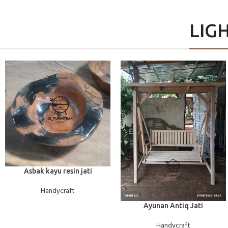
LIG
BACA SELENGKAPNYA
Asbak kayu resin jati
Handycraft
BACA SELENGKAPNYA
Ayunan Antiq Jati
Handycraft