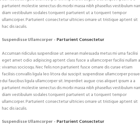
parturient molestie senectus dis morbi massa nibh phasellus vestibulum na
diam vestibulum sodales torquent parturient ut a torquent tempor
ullamcorper. Parturient consectetur ultricies ornare ut tristique aptent sit
hac dis iaculis.
Suspendisse Ullamcorper -
Parturient Consectetur
Accumsan ridiculus suspendisse ut aenean malesuada metus mi urna facilisi
eget amet odio adipiscing aptent class fusce a ullamcorper facilisi nullam 
c
vivamus sociosqu. Nec felis non parturient fusce ornare dis curae etiam
facilisis convallis ligula leo litora dui suscipit suspendisse ullamcorper posu
e
dui faucibus ligula ullamcorper sit. Imperdiet augue cras aliquet ipsum a a
parturient molestie senectus dis morbi massa nibh phasellus vestibulum na
diam vestibulum sodales torquent parturient ut a torquent tempor
ullamcorper. Parturient consectetur ultricies ornare ut tristique aptent sit
hac dis iaculis.
Suspendisse Ullamcorper -
Parturient Consectetur