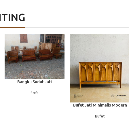
HTING
BACA SELENGKAPNYA
Bangku Sudut Jati
Sofa
BACA SELENGKAPNYA
Bufet Jati Minimalis Modern
Bufet