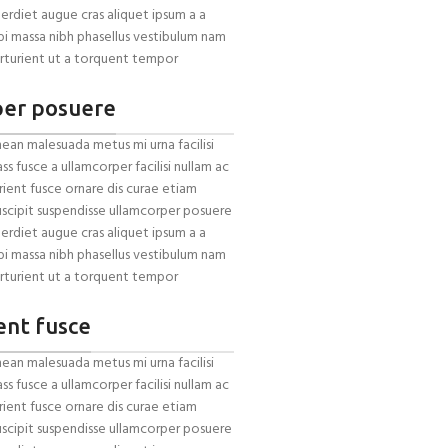
mperdiet augue cras aliquet ipsum a a
bi massa nibh phasellus vestibulum nam
rturient ut a torquent tempor
per posuere
ean malesuada metus mi urna facilisi
s fusce a ullamcorper facilisi nullam ac
rient fusce ornare dis curae etiam
ui suscipit suspendisse ullamcorper posuere
mperdiet augue cras aliquet ipsum a a
bi massa nibh phasellus vestibulum nam
rturient ut a torquent tempor
ent fusce
ean malesuada metus mi urna facilisi
s fusce a ullamcorper facilisi nullam ac
rient fusce ornare dis curae etiam
ui suscipit suspendisse ullamcorper posuere