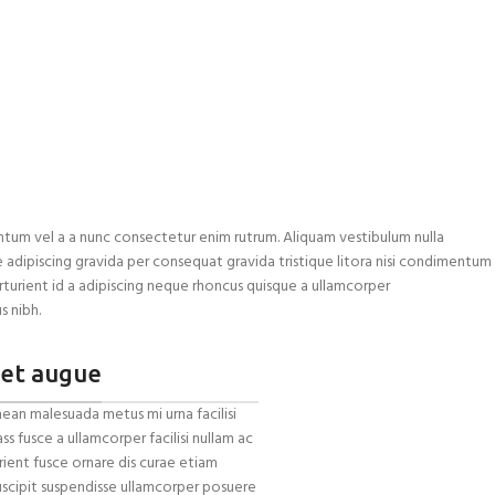
tum vel a a nunc consectetur enim rutrum. Aliquam vestibulum nulla
ipiscing gravida per consequat gravida tristique litora nisi condimentum
urient id a adipiscing neque rhoncus quisque a ullamcorper
s nibh.
iet augue
ean malesuada metus mi urna facilisi
s fusce a ullamcorper facilisi nullam ac
rient fusce ornare dis curae etiam
ui suscipit suspendisse ullamcorper posuere