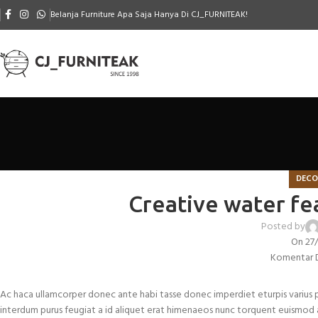
Belanja Furniture Apa Saja Hanya Di CJ_FURNITEAK!
DECO
Creative water fe
Posted by
On 27
Komentar D
Ac haca ullamcorper donec ante habi tasse donec imperdiet eturpis varius p
interdum purus feugiat a id aliquet erat himenaeos nunc torquent euismod adi