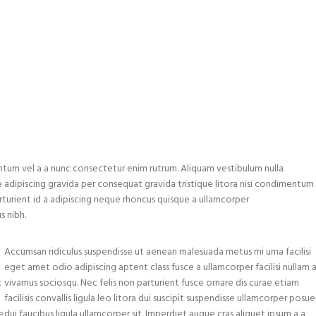
tum vel a a nunc consectetur enim rutrum. Aliquam vestibulum nulla
ipiscing gravida per consequat gravida tristique litora nisi condimentum
urient id a adipiscing neque rhoncus quisque a ullamcorper
s nibh.
Accumsan ridiculus suspendisse ut aenean malesuada metus mi urna facilisi
eget amet odio adipiscing aptent class fusce a ullamcorper facilisi nullam 
c
vivamus sociosqu. Nec felis non parturient fusce ornare dis curae etiam
facilisis convallis ligula leo litora dui suscipit suspendisse ullamcorper posu
e
dui faucibus ligula ullamcorper sit. Imperdiet augue cras aliquet ipsum a a