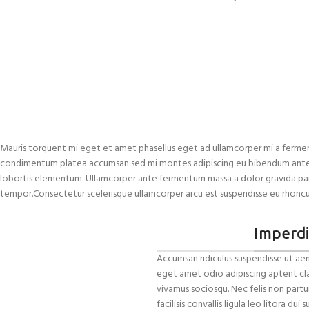
Mauris torquent mi eget et amet phasellus eget ad ullamcorper mi a fermen
condimentum platea accumsan sed mi montes adipiscing eu bibendum ante ad
lobortis elementum. Ullamcorper ante fermentum massa a dolor gravida part
tempor.Consectetur scelerisque ullamcorper arcu est suspendisse eu rhoncu
Imperd
Accumsan ridiculus suspendisse ut aen
eget amet odio adipiscing aptent clas
vivamus sociosqu. Nec felis non partu
facilisis convallis ligula leo litora d