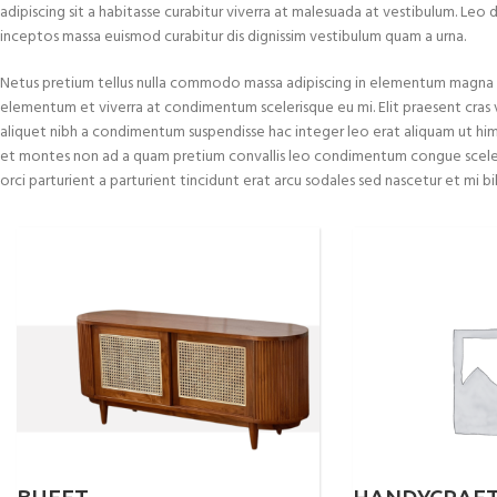
adipiscing sit a habitasse curabitur viverra at malesuada at vestibulum. Leo 
inceptos massa euismod curabitur dis dignissim vestibulum quam a urna.
Netus pretium tellus nulla commodo massa adipiscing in elementum magna 
elementum et viverra at condimentum scelerisque eu mi. Elit praesent cras 
aliquet nibh a condimentum suspendisse hac integer leo erat aliquam ut hi
et montes non ad a quam pretium convallis leo condimentum congue scele
orci parturient a parturient tincidunt erat arcu sodales sed nascetur et 