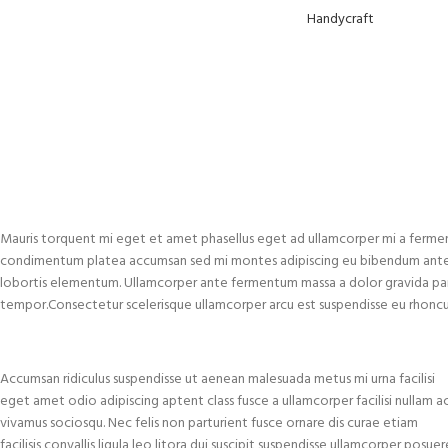
Handycraft
Mauris torquent mi eget et amet phasellus eget ad ullamcorper mi a fermen
condimentum platea accumsan sed mi montes adipiscing eu bibendum ante ad
lobortis elementum. Ullamcorper ante fermentum massa a dolor gravida part
tempor.Consectetur scelerisque ullamcorper arcu est suspendisse eu rhoncu
Accumsan ridiculus suspendisse ut aenean malesuada metus mi urna facilisi
eget amet odio adipiscing aptent class fusce a ullamcorper facilisi nullam a
vivamus sociosqu. Nec felis non parturient fusce ornare dis curae etiam
facilisis convallis ligula leo litora dui suscipit suspendisse ullamcorper posuer