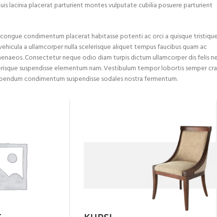
duis lacinia placerat parturient montes vulputate cubilia posuere parturient
congue condimentum placerat habitasse potenti ac orci a quisque tristiqu
vehicula a ullamcorper nulla scelerisque aliquet tempus faucibus quam ac
menaeos. Consectetur neque odio diam turpis dictum ullamcorper dis felis n
risque suspendisse elementum nam. Vestibulum tempor lobortis semper cra
mi bibendum condimentum suspendisse sodales nostra fermentum.