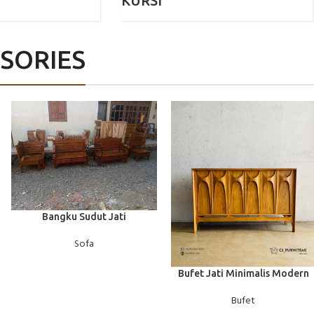
T
KURSI
SORIES
BACA SELENGKAPNYA
Bangku Sudut Jati
Sofa
BACA SELENGKAPNYA
Bufet Jati Minimalis Modern
Bufet