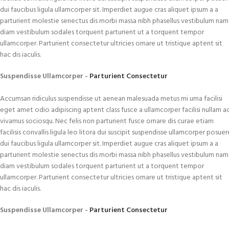
dui faucibus ligula ullamcorper sit. Imperdiet augue cras aliquet ipsum a a
parturient molestie senectus dis morbi massa nibh phasellus vestibulum nam
diam vestibulum sodales torquent parturient ut a torquent tempor
ullamcorper. Parturient consectetur ultricies ornare ut tristique aptent sit
hac dis iaculis.
Suspendisse Ullamcorper -
Parturient Consectetur
Accumsan ridiculus suspendisse ut aenean malesuada metus mi urna facilisi
eget amet odio adipiscing aptent class fusce a ullamcorper facilisi nullam a
vivamus sociosqu. Nec felis non parturient fusce ornare dis curae etiam
facilisis convallis ligula leo litora dui suscipit suspendisse ullamcorper posuer
dui faucibus ligula ullamcorper sit. Imperdiet augue cras aliquet ipsum a a
parturient molestie senectus dis morbi massa nibh phasellus vestibulum nam
diam vestibulum sodales torquent parturient ut a torquent tempor
ullamcorper. Parturient consectetur ultricies ornare ut tristique aptent sit
hac dis iaculis.
Suspendisse Ullamcorper -
Parturient Consectetur