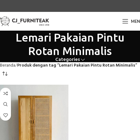
ME
Lemari Pakaian Pintu
Rotan Minimalis
Categories
Beranda
Produk dengan tag “Lemari Pakaian Pintu Rotan Minimalis”