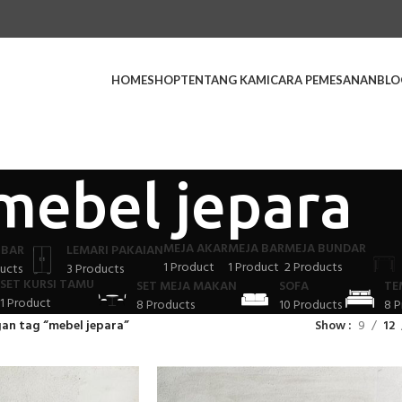
HOME
SHOP
TENTANG KAMI
CARA PEMESANAN
BLO
mebel jepara
MEJA AKAR
MEJA BAR
MEJA BUNDAR
 BAR
LEMARI PAKAIAN
1 Product
1 Product
2 Products
ucts
3 Products
SET KURSI TAMU
SET MEJA MAKAN
SOFA
TE
1 Product
8 Products
10 Products
8 P
an tag “mebel jepara”
Show
9
12