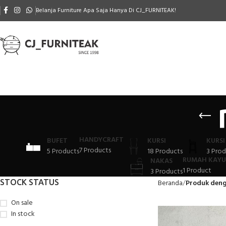
Belanja Furniture Apa Saja Hanya Di CJ_FURNITEAK!
HANDYCRAFT
BUFET
KURSI
KURSI
7 Products
5 Products
18 Products
3 Prod
RUMAH KAYU
NAKAS
1 Product
3 Products
STOCK STATUS
Beranda
Produk deng
On sale
In stock