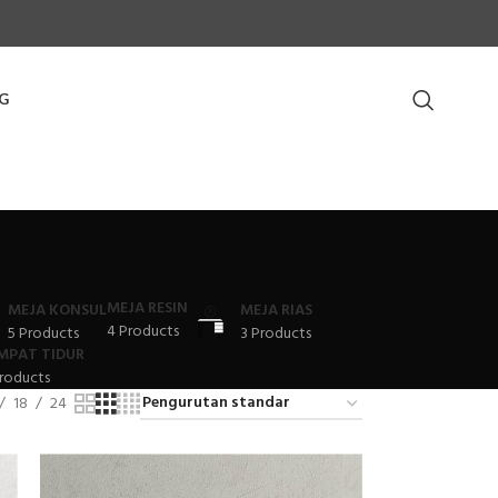
G
MEJA RESIN
MEJA KONSUL
MEJA RIAS
4 Products
5 Products
3 Products
MPAT TIDUR
roducts
18
24