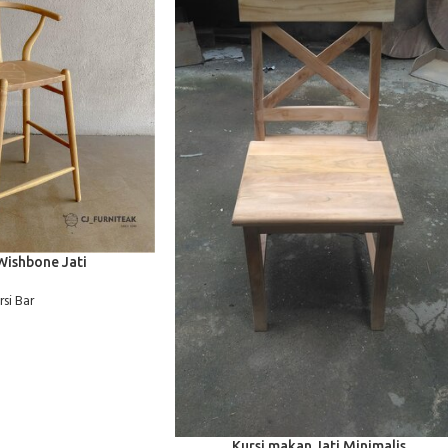
Wishbone Jati
rsi Bar
BACA SELENGKAPNYA
Kursi makan Jati Minimalis