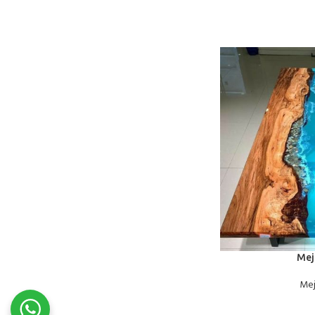
BACA SELENGKAPNYA
Mej
Mej