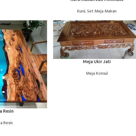
Kursi
,
Set Meja Makan
BACA SELENGKAPNYA
Meja Ukir Jati
Meja Konsul
a Resin
a Resin